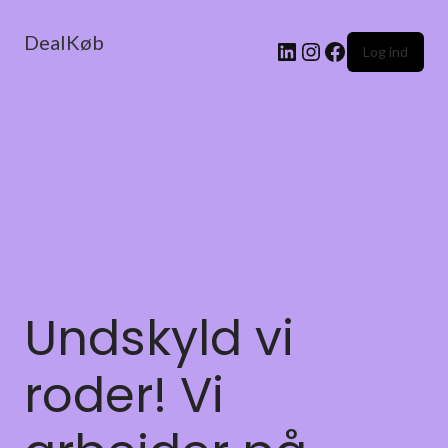
DealKøb
Log ind
Undskyld vi
roder! Vi