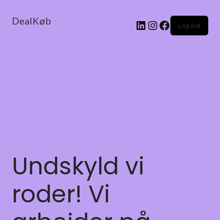
DealKøb
Log ind
Undskyld vi
roder! Vi