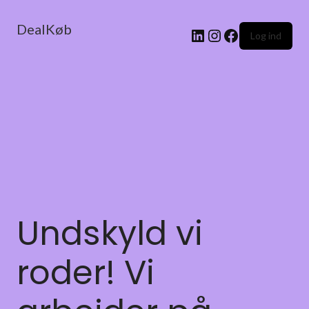
DealKøb
Log ind
Undskyld vi
roder! Vi