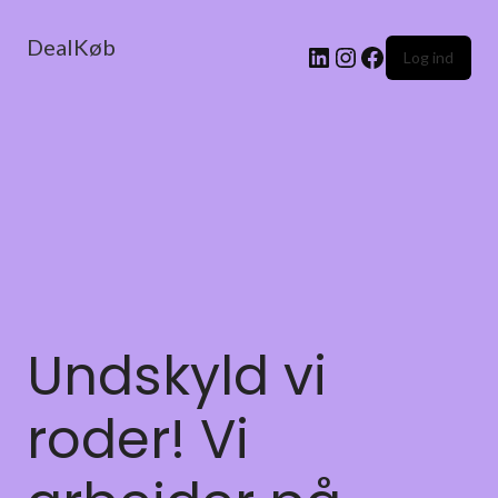
DealKøb
Log ind
Undskyld vi
roder! Vi