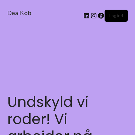
DealKøb
Log ind
Undskyld vi
roder! Vi