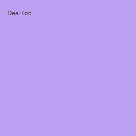
DealKøb