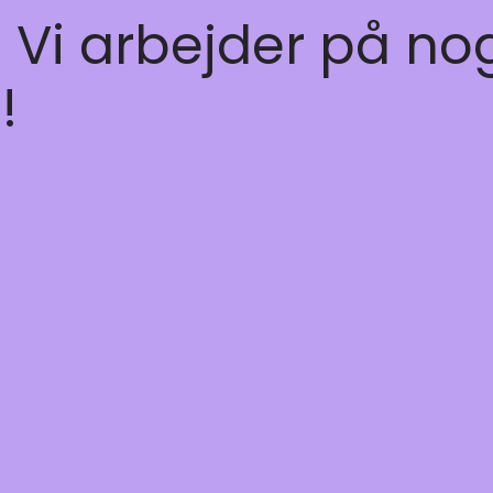
! Vi arbejder på no
!