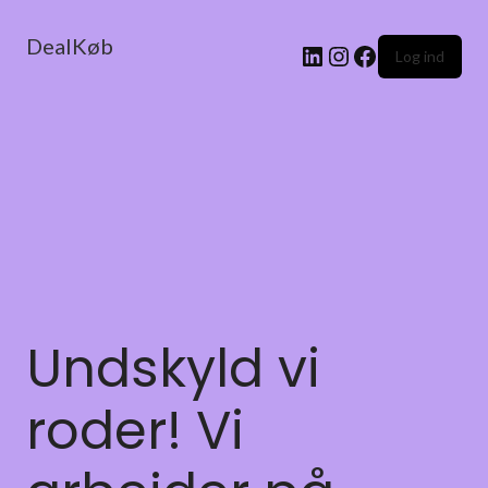
DealKøb
Log ind
Undskyld vi
roder! Vi