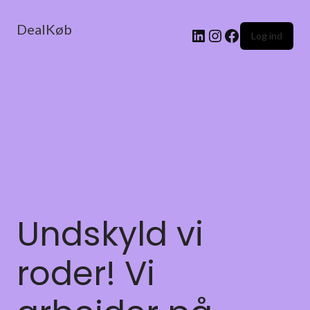
DealKøb
Log ind
Undskyld vi
roder! Vi