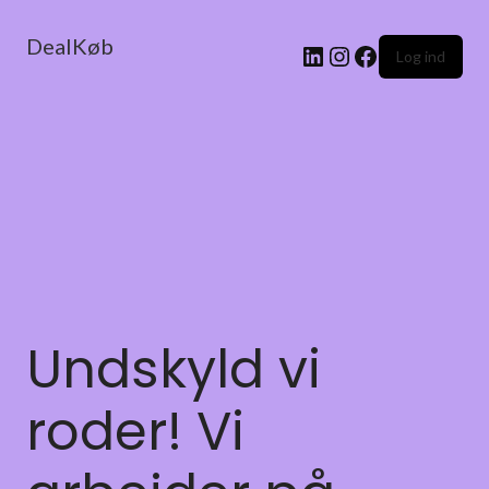
DealKøb
Log ind
Undskyld vi
roder! Vi