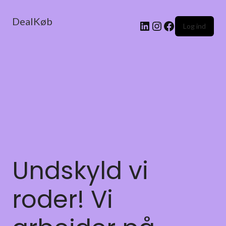
DealKøb
Log ind
Undskyld vi
roder! Vi