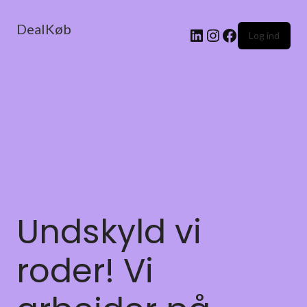
DealKøb
Log ind
Undskyld vi
roder! Vi