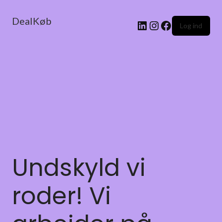
DealKøb
Log ind
Undskyld vi
roder! Vi