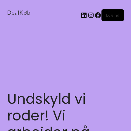
DealKøb
Log ind
Undskyld vi
roder! Vi