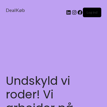
DealKøb
Log ind
Undskyld vi
roder! Vi