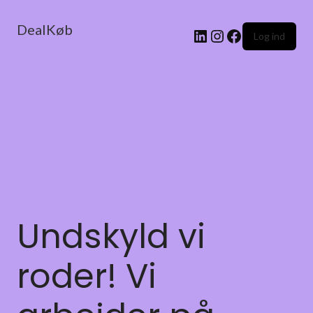
DealKøb
Log ind
Undskyld vi
roder! Vi