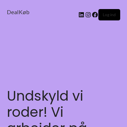
DealKøb
Log ind
Undskyld vi
roder! Vi