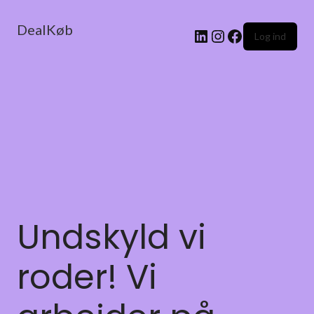
DealKøb
Log ind
Undskyld vi
roder! Vi