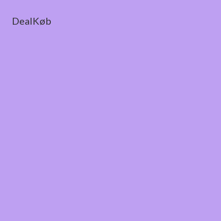
DealKøb