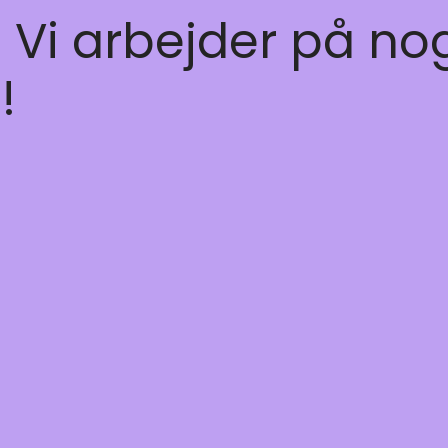
! Vi arbejder på no
!