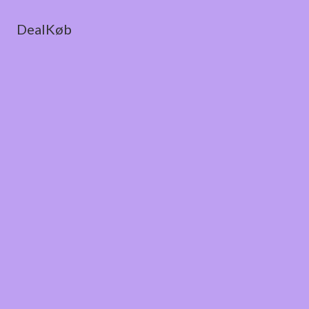
DealKøb