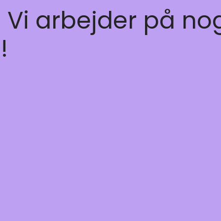
! Vi arbejder på no
!