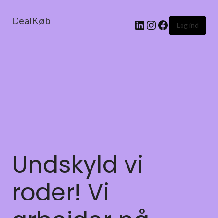
DealKøb
Log ind
Undskyld vi
roder! Vi