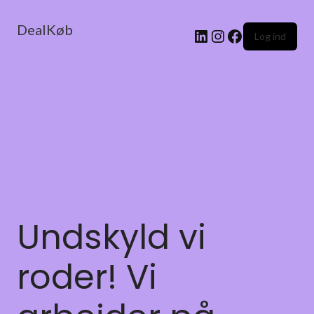
DealKøb
Log ind
Undskyld vi
roder! Vi