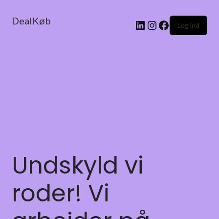
DealKøb
Log ind
Undskyld vi
roder! Vi