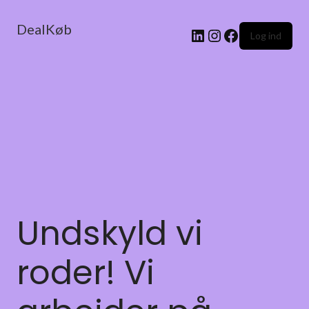
DealKøb
Log ind
Undskyld vi
roder! Vi