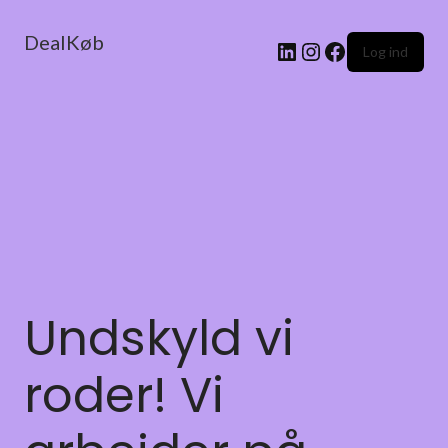
DealKøb
Log ind
Undskyld vi
roder! Vi