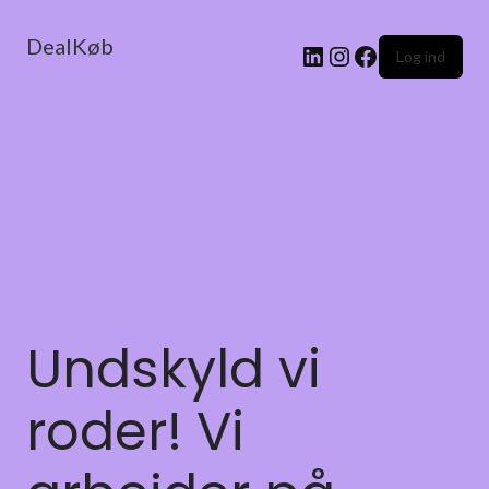
DealKøb
Log ind
Undskyld vi
roder! Vi