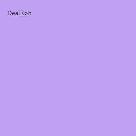
DealKøb