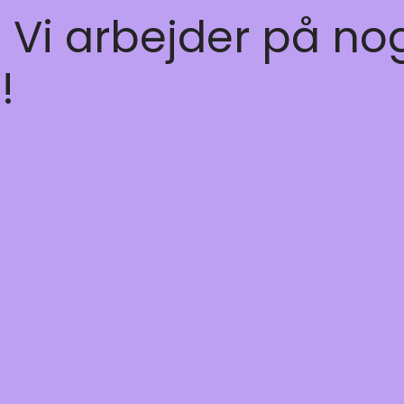
! Vi arbejder på no
!