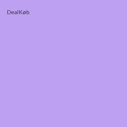
DealKøb