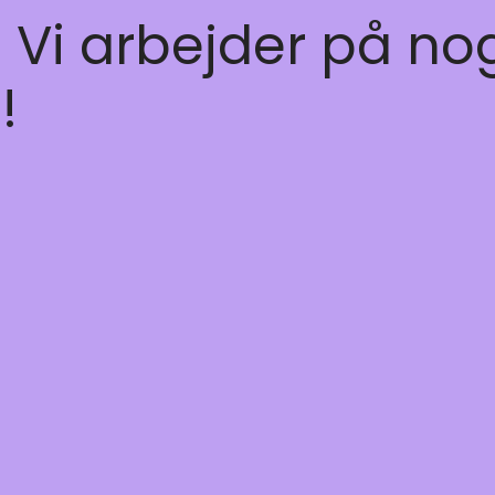
! Vi arbejder på no
!