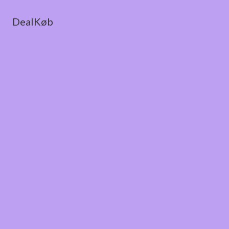
DealKøb