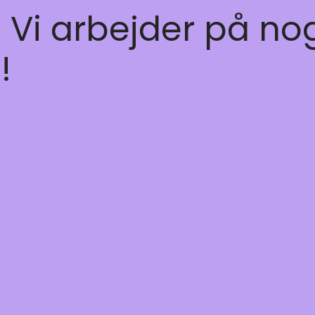
! Vi arbejder på no
!