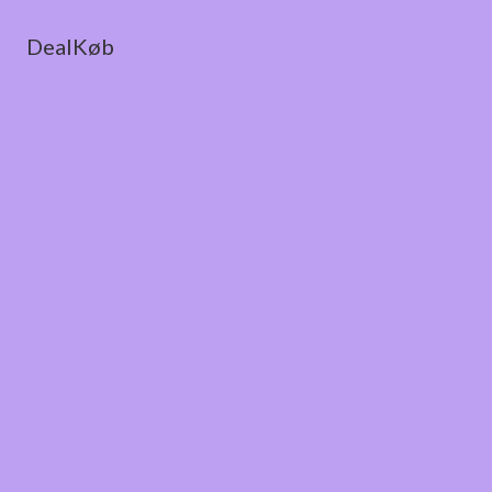
DealKøb