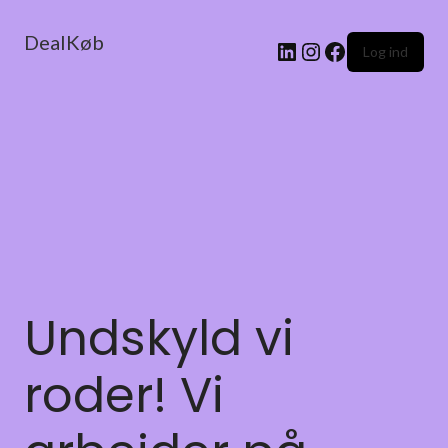
DealKøb
Log ind
Undskyld vi
roder! Vi