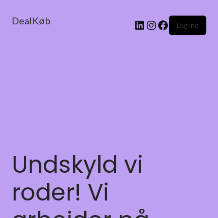
DealKøb
Log ind
Undskyld vi
roder! Vi