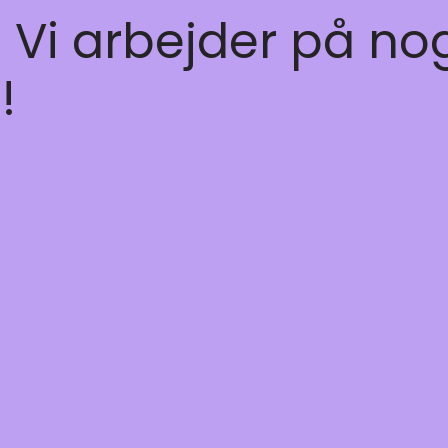
! Vi arbejder på no
!