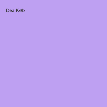
DealKøb