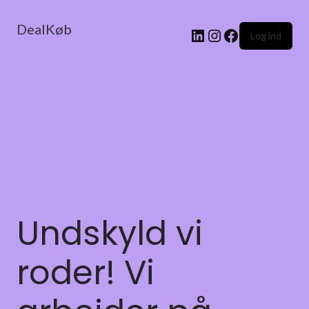
DealKøb
Log ind
Undskyld vi
roder! Vi