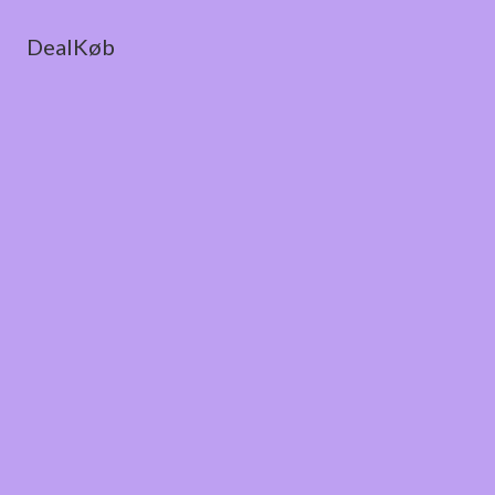
DealKøb