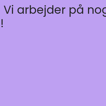
! Vi arbejder på no
!