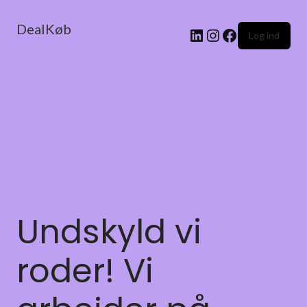
DealKøb
Log ind
Undskyld vi
roder! Vi