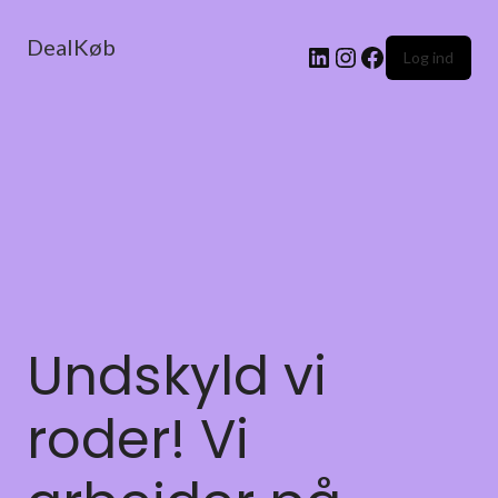
DealKøb
Log ind
Undskyld vi
roder! Vi