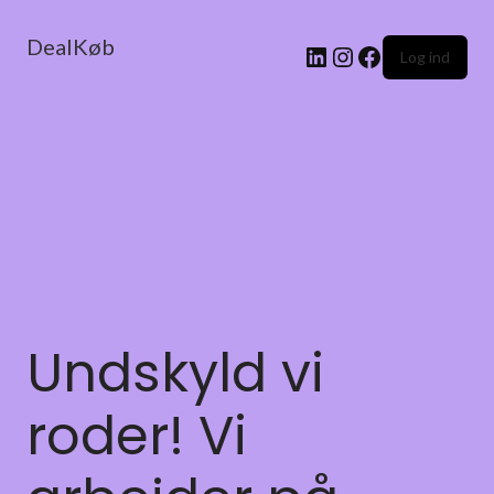
DealKøb
Log ind
Undskyld vi
roder! Vi