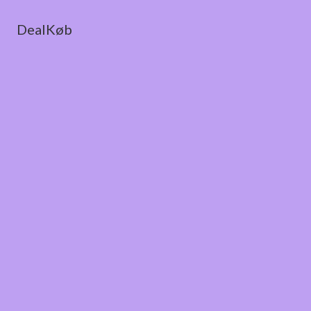
DealKøb