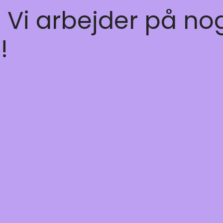
! Vi arbejder på no
!