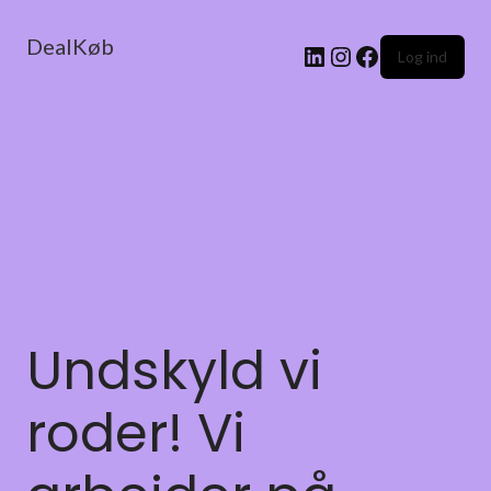
DealKøb
Log ind
Undskyld vi
roder! Vi