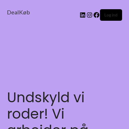
DealKøb
Log ind
Undskyld vi
roder! Vi