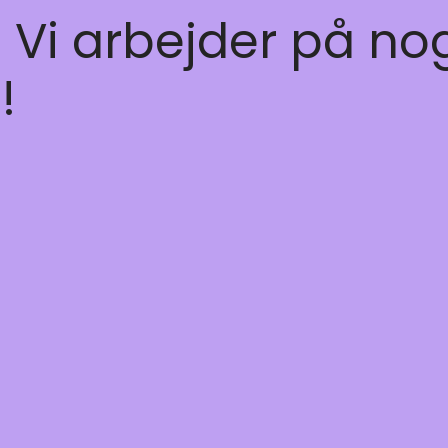
! Vi arbejder på no
!