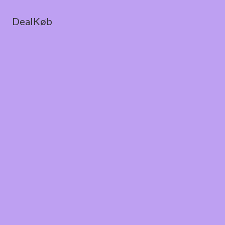
DealKøb