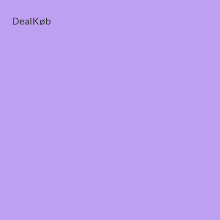
DealKøb