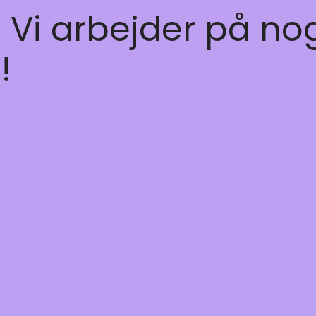
! Vi arbejder på no
!