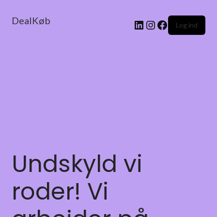
DealKøb
Log ind
Undskyld vi
roder! Vi