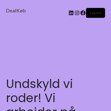
DealKøb
Log ind
Undskyld vi
roder! Vi