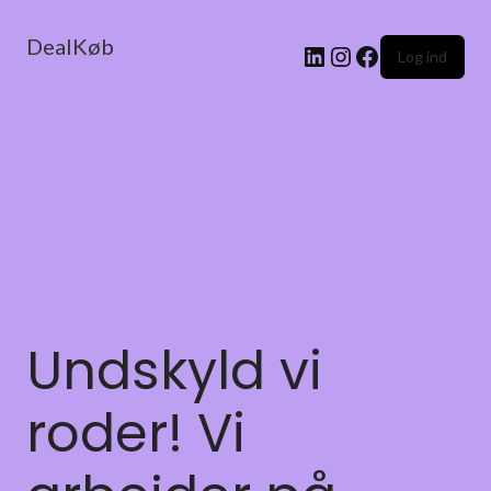
DealKøb
Log ind
Undskyld vi
roder! Vi