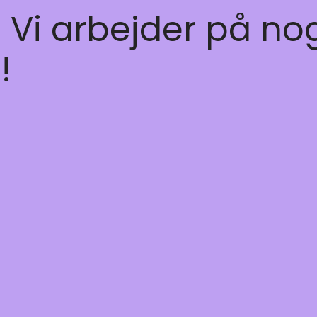
! Vi arbejder på no
!