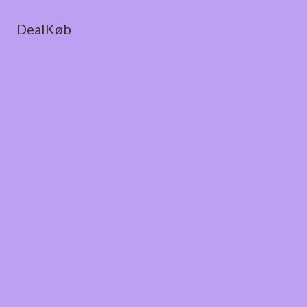
DealKøb