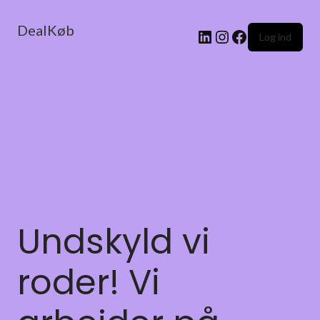
DealKøb
Log ind
Undskyld vi
roder! Vi