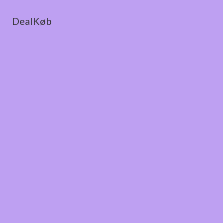
DealKøb