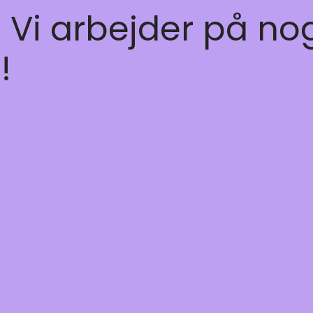
! Vi arbejder på no
!