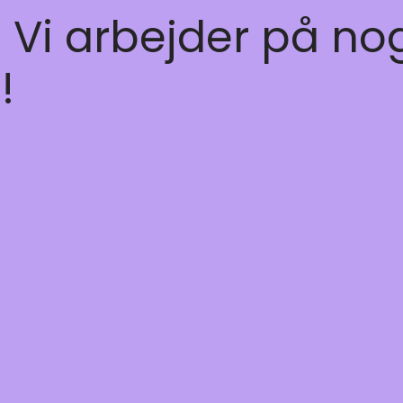
! Vi arbejder på no
!