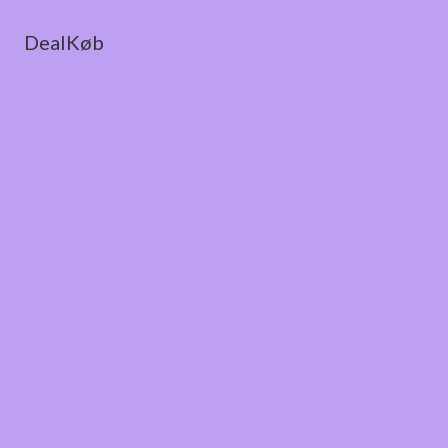
DealKøb