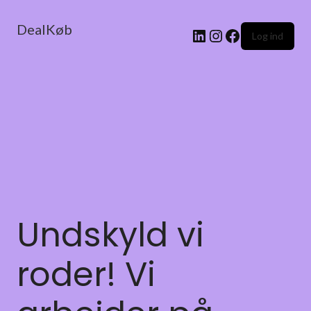
DealKøb
Log ind
Undskyld vi
roder! Vi